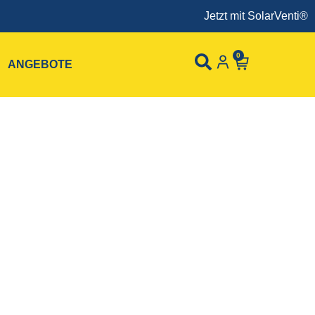
Jetzt mit SolarVenti® H
0
ANGEBOTE