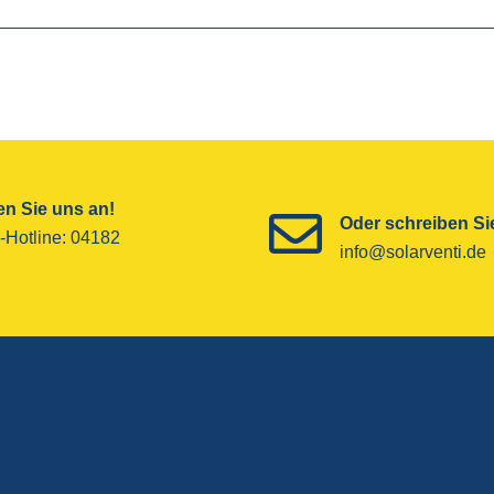
n Sie uns an!
Oder schreiben Sie
-Hotline­: 04182
info@solarventi.de