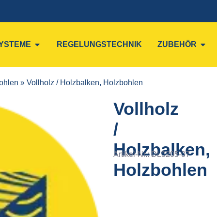
YSTEME
REGELUNGSTECHNIK
ZUBEHÖR
bohlen
»
Vollholz / Holzbalken, Holzbohlen
Vollholz
/
Holzbalken,
Artikel-Nr.:
DL0205-07
Holzbohlen