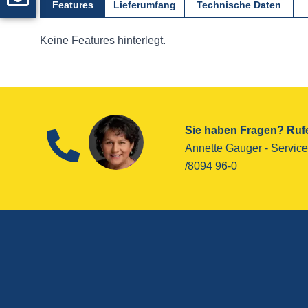
Features
Lieferumfang
Technische Daten
Keine Features hinterlegt.
Sie haben Fragen? Rufe
Annette Gauger - ­Service
/8094 96-0