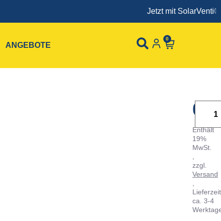
Jetzt mit SolarVenti®
0
ANGEBOTE
0,
Enthält
19%
MwSt.
zzgl.
Versand
Lieferzeit
ca. 3-4
Werktag