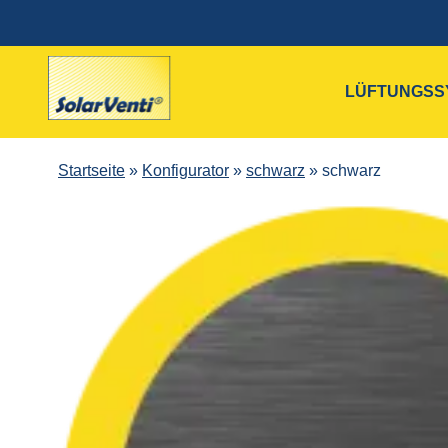
LÜFTUNGSS
Startseite
»
Konfigurator
»
schwarz
»
schwarz