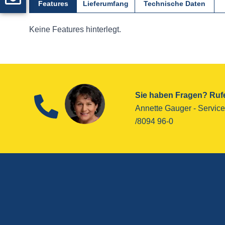
Features
Lieferumfang
Technische Daten
Keine Features hinterlegt.
Sie haben Fragen? Rufe
Annette Gauger - ­Service
/8094 96-0