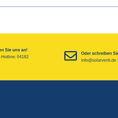
n Sie uns an!
Oder schreiben Sie
-Hotline­: 04182
info@solarventi.de