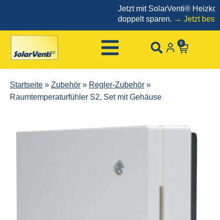
Jetzt mit SolarVenti® Heizkoste
doppelt sparen.
→ Jetzt bestelle
0
Startseite
»
Zubehör
»
Regler-Zubehör
»
Raumtemperaturfühler S2, Set mit Gehäuse