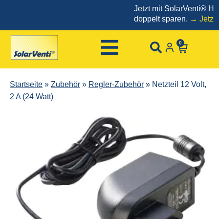
Jetzt mit SolarVenti® Heiz
doppelt sparen.
→ Jetzt bes
0
Startseite
»
Zubehör
»
Regler-Zubehör
»
Netzteil 12 Volt,
2 A (24 Watt)