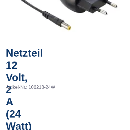
Netzteil
12
Volt,
2
Artikel-Nr.:
106218-24W
A
(24
Watt)