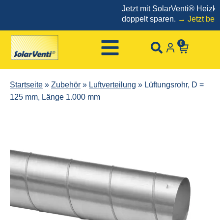
Jetzt mit SolarVenti® Heizkost
doppelt sparen.
→ Jetzt bestell
0
Startseite
»
Zubehör
»
Luftverteilung
»
Lüftungsrohr, D =
125 mm, Länge 1.000 mm