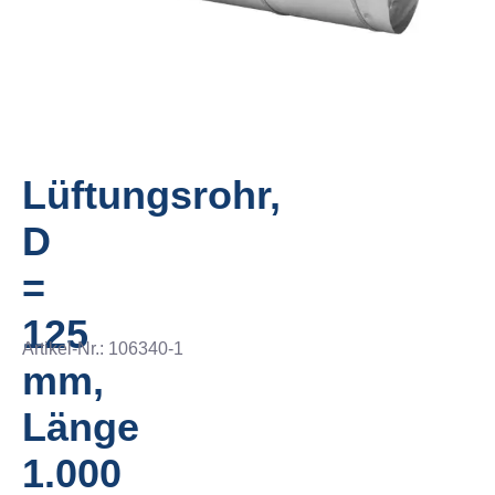
Lüftungsrohr,
D
=
125
Artikel-Nr.:
106340-1
mm,
Länge
1.000