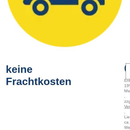
0
keine
Frachtkosten
Ent
19
Mw
zzg
Ve
Lie
ca.
We