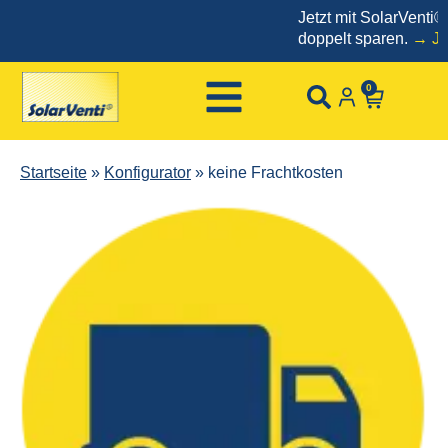
Jetzt mit SolarVenti® 
doppelt sparen.
→ Jetzt
0
Startseite
»
Konfigurator
»
keine Frachtkosten