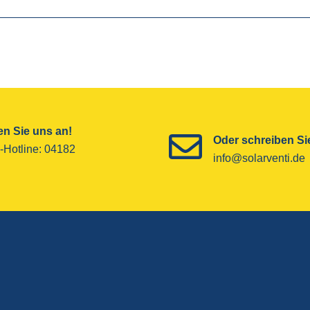
n Sie uns an!
Oder schreiben Sie
-Hotline­: 04182
info@solarventi.de