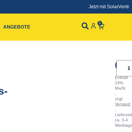
Jetzt mit SolarVenti®
0
ANGEBOTE
0,
Enthält
19%
s-
MwSt.
zzgl.
Versand
Lieferzeit
ca. 3-4
Werktag