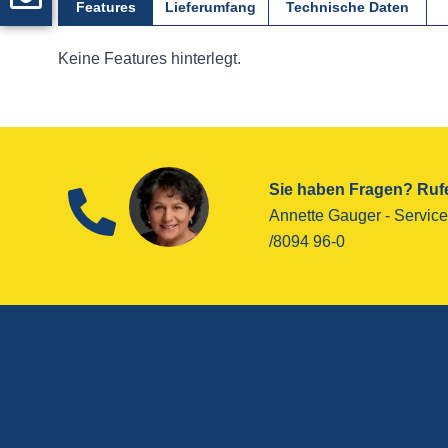
Features
Lieferumfang
Technische Daten
Keine Features hinterlegt.
Sie haben Fragen? Rufe
Annette Gauger - ­Service
/8094 96-0