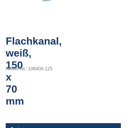
Flachkanal,
weiß,
150
Artikel-Nr.:
106400-125
x
70
mm