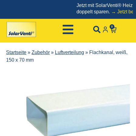
Jetzt mit SolarVenti® Heizkos
doppelt sparen.
→ Jetzt bestell
0
Startseite
»
Zubehör
»
Luftverteilung
»
Flachkanal, weiß,
150 x 70 mm