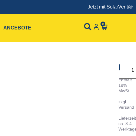
Jetzt mit SolarVenti® H
0
ANGEBOTE
0,
Enthält
19%
MwSt.
zzgl.
Versand
Lieferzeit
ca. 3-4
Werktag