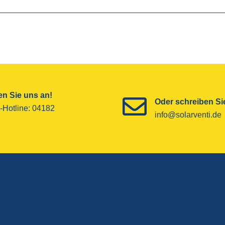
n Sie uns an!
Oder schreiben Sie
-Hotline­: 04182
info@solarventi.de