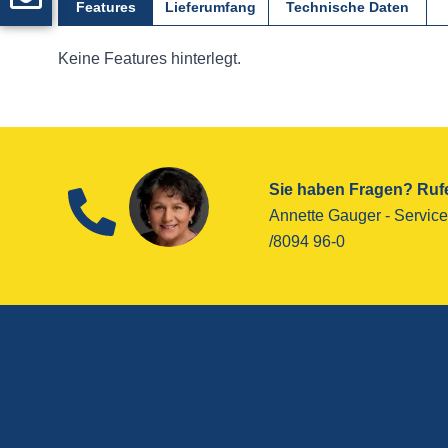
Features
Lieferumfang
Technische Daten
Keine Features hinterlegt.
Sie haben Fragen? Rufe
Annette Gauger - ­Service
/8094 96-0