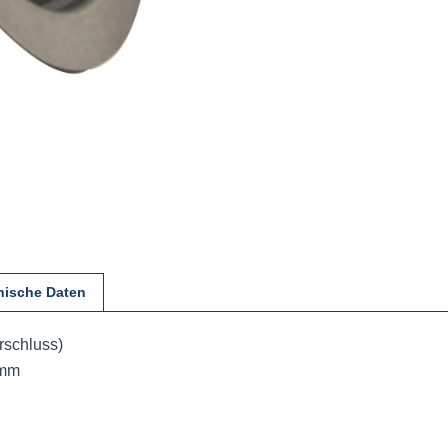
nische Daten
rschluss)
 mm