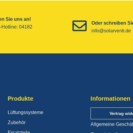
n Sie uns an!
Oder schreiben Sie
-Hotline­: 04182
info@solarventi.de
Produkte
Informationen
Lüftungssysteme
Vertrag wid
Zubehör
Allgemeine Geschä
Ersatzteile