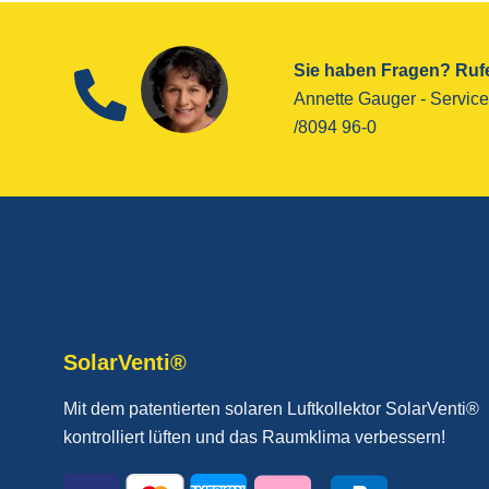
Sie haben Fragen? Rufe
Annette Gauger - ­Service
/8094 96-0
SolarVenti®
Mit dem patentierten solaren Luftkollektor SolarVenti®
kontrolliert lüften und das Raumklima verbessern!