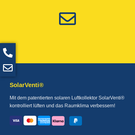
SolarVenti®
Mit dem patentierten solaren Luftkollektor SolarVenti®
kontrolliert lüften und das Raumklima verbessern!