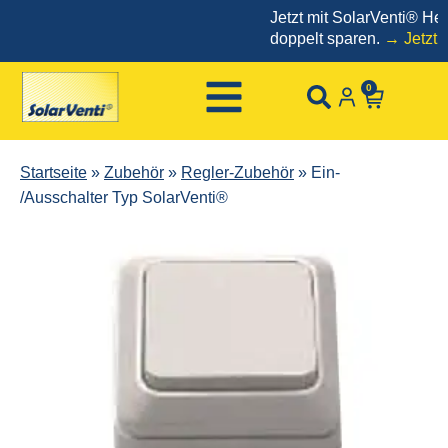
Jetzt mit SolarVenti® Heizk
doppelt sparen.
→ Jetzt best
0
Startseite
»
Zubehör
»
Regler-Zubehör
»
Ein-
/Ausschalter Typ SolarVenti®