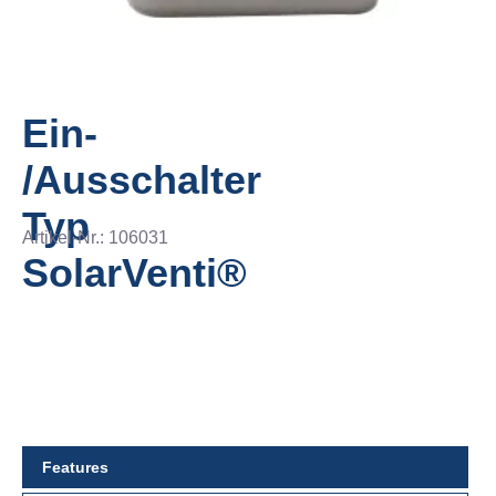
Ein-
/Ausschalter
Typ
Artikel-Nr.:
106031
SolarVenti®
Features