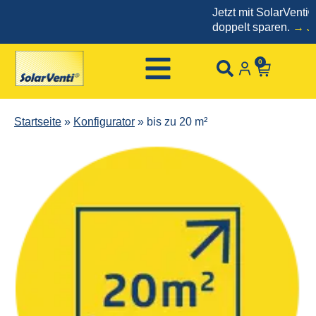
Jetzt mit SolarVenti®
doppelt sparen.
→ Jetz
0
Startseite
»
Konfigurator
»
bis zu 20 m²