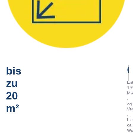
0
bis
zu
Ent
19
20
Mw
zzg
m²
Ve
Lie
ca.
We