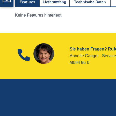
Features
Lieferumfang
Technische Daten
Keine Features hinterlegt.
Sie haben Fragen? Rufe
Annette Gauger - ­Service
/8094 96-0