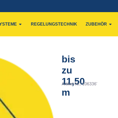
YSTEME
REGELUNGSTECHNIK
ZUBEHÖR
bis
zu
11,50
Artikel-Nr.:
106336'
m