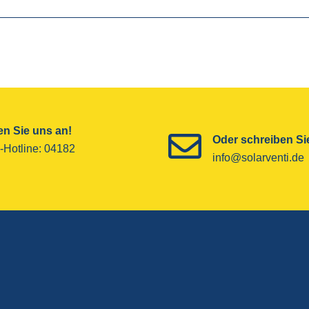
n Sie uns an!
Oder schreiben Sie
-Hotline­: 04182
info@solarventi.de