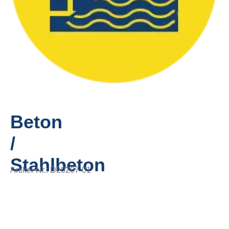
Beton
/
Stahlbeton
Artikel-Nr.:
DL0207-01