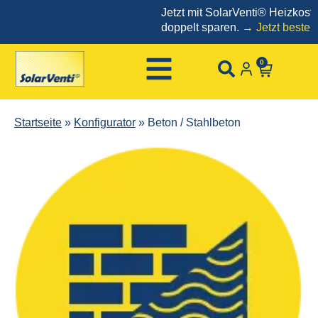
Jetzt mit SolarVenti® Heizkosten
doppelt sparen.
→ Jetzt bestellen!
0
Startseite
»
Konfigurator
»
Beton / Stahlbeton